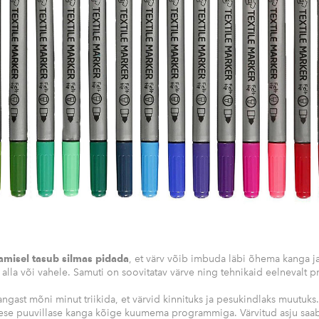
tamisel tasub silmas pidada
, et värv võib imbuda läbi õhema kanga j
alla või vahele. Samuti on soovitatav värve ning tehnikaid eelnevalt p
angast mõni minut triikida, et värvid kinnituks ja pesukindlaks muutuks.
ese puuvillase kanga kõige kuumema programmiga. Värvitud asju saab 