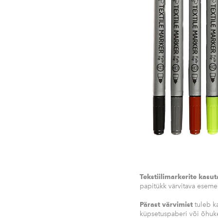
Tekstiilimarkerite kasu
papitükk värvitava eseme 
Pärast värvimist
tuleb k
küpsetuspaberi või õhuk