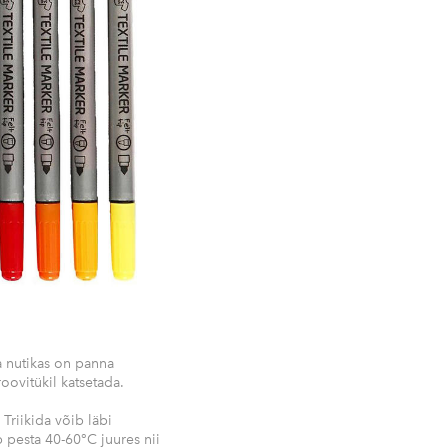
a nutikas on panna
roovitükil katsetada.
 Triikida võib läbi
pesta 40-60°C juures nii