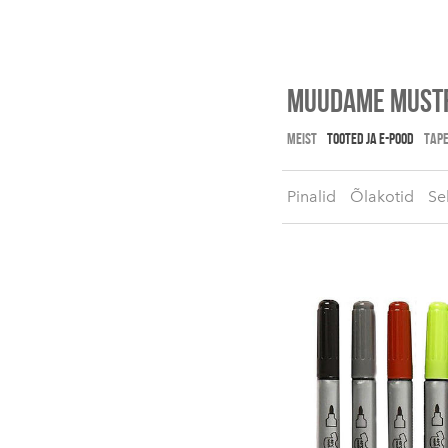
Muudame mustr
MEIST
TOOTED JA E-POOD
TAPE
Pinalid
Õlakotid
Se