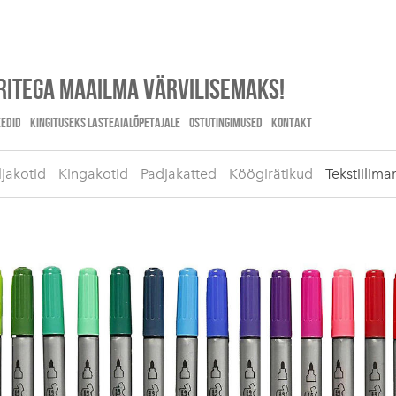
itega maailma värvilisemaks!
EDID
KINGITUSEKS LASTEAIALÕPETAJALE
OSTUTINGIMUSED
KONTAKT
ljakotid
Kingakotid
Padjakatted
Köögirätikud
Tekstiilima